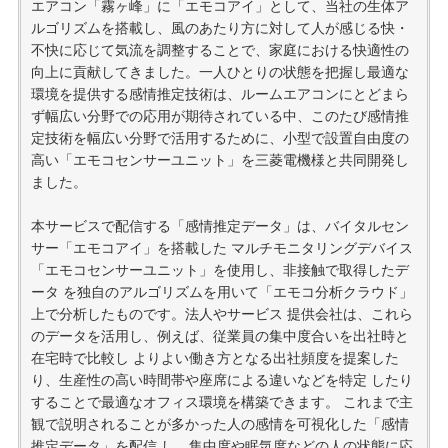
エアコン「霧ヶ峰」に「エモコアイ」として、当社の生体ア
ルゴリズムを搭載し、風のあたり方に対して人が感じる快・
不快に応じて気流を調整することで、家庭における快適性の
向上に貢献してきました。一人ひとりの状態を把握し最適な
環境を提供する感情推定技術は、ルームエアコンにとどまら
ず幅広い分野での応用が期待されている中、このたび感情推
定技術を幅広い分野で活用するために、小型で設置自由度の
高い「エモコセンサーユニット」を三菱電機様と共同開発し
ました。
本サービスで配信する「感情推定データ」は、バイタルセン
サー「エモコアイ」を搭載した マルチモニタリングデバイス
「エモコセンサーユニット」を使用し、非接触で取得したデ
ータ を独自のアルゴリズムを用いて「エモコ分析クラウド」
上で分析したものです。法人やサービス 提供会社は、これら
のデータを活用し、例えば、従業員の集中度合いを出社時と
在宅時で比較し よりよい働き方となる出社頻度を提案した
り、生産性の高い時間帯や座席による違いなどを特定 したり
することで最適なオフィス環境を構築できます。 これまで主
観で説明されることが多かった人の感情を可視化した「感情
推定データ」を配信 し、集中度や眠気度などの人の状態に応