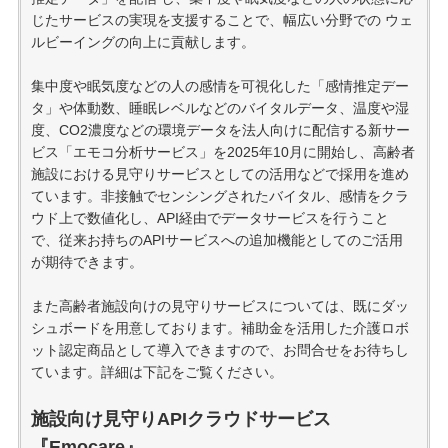
じたサービスの実現を支援することで、幅広い分野での ウェ
ルビーイングの向上に貢献します。
集中度や眠気度などの人の感情を可視化した「感情推定デー
タ」や体動数、睡眠レベルなどのバイタルデータ、温度や湿
度、CO2濃度などの環境データを法人向けに配信する新サー
ビス「エモコ分析サービス」を2025年10月に開始し、高齢者
施設における見守りサービスとしての活用などで採用を進め
ています。非接触でセンシングされたバイタル、感情をクラ
ウド上で数値化し、API経由でデータサービスを行うこと
で、従来お持ちのAPIサービスへの追加機能としてのご活用
が期待できます。
また高齢者施設向けの見守りサービスについては、既にダッ
シュボードを用意しております。補助金を活用した介護ロボ
ット認定商品として導入できますので、お問合せをお待ちし
ています。詳細は下記をご覧ください。
施設向け見守りAPIクラウドサービス
『Emocare』